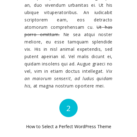
an, duo vivendum urbanitas ei. Ut his
ubique vituperatoribus. An iudicabit
scriptorem eam, eos detracto
atomorum comprehensam cu.
Ut has
porro omittam.
Ne sea atqui noster
meliore, eu esse tamquam splendide
vix. His in nisl animal expetendis, sed
putent apeirian id. Vel malis dicunt ei,
quidam insolens qui ad. Augue graeci no
vel, vim in etiam doctus intellegat.
Vix
an maiorum senserit, ad ludus quidam
his,
at magna nostrum oportere mei.
2
How to Select a Perfect WordPress Theme