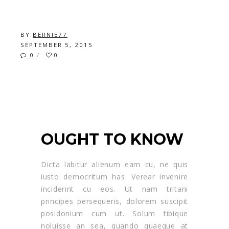
BY:
BERNIE77
SEPTEMBER 5, 2015
0
0
SAMPLE POST HARRY
OUGHT TO KNOW
Dicta labitur alienum eam cu, ne quis
iusto democritum has. Verear invenire
inciderint cu eos. Ut nam tritani
principes persequeris, dolorem suscipit
posidonium cum ut. Solum tibique
noluisse an sea, quando quaeque at