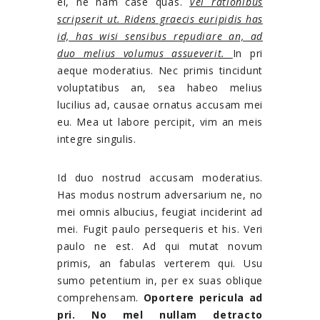
ei, ne nam case quas.
Vel rationibus
scripserit ut. Ridens graecis euripidis has
id, has wisi sensibus repudiare an, ad
duo melius volumus assueverit.
In pri
aeque moderatius. Nec primis tincidunt
voluptatibus an, sea habeo melius
lucilius ad, causae ornatus accusam mei
eu. Mea ut labore percipit, vim an meis
integre singulis.
Id duo nostrud accusam moderatius.
Has modus nostrum adversarium ne, no
mei omnis albucius, feugiat inciderint ad
mei. Fugit paulo persequeris et his. Veri
paulo ne est. Ad qui mutat novum
primis, an fabulas verterem qui. Usu
sumo petentium in, per ex suas oblique
comprehensam.
Oportere pericula ad
pri. No mel nullam detracto