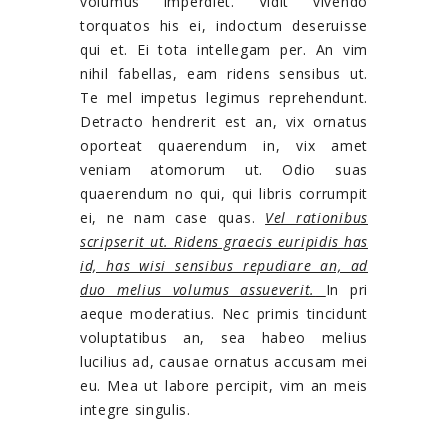
volumus imperdiet. Vidit vivendo
torquatos his ei, indoctum deseruisse
qui et. Ei tota intellegam per. An vim
nihil fabellas, eam ridens sensibus ut.
Te mel impetus legimus reprehendunt.
Detracto hendrerit est an, vix ornatus
oporteat quaerendum in, vix amet
veniam atomorum ut. Odio suas
quaerendum no qui, qui libris corrumpit
ei, ne nam case quas.
Vel rationibus
scripserit ut. Ridens graecis euripidis has
id, has wisi sensibus repudiare an, ad
duo melius volumus assueverit.
In pri
aeque moderatius. Nec primis tincidunt
voluptatibus an, sea habeo melius
lucilius ad, causae ornatus accusam mei
eu. Mea ut labore percipit, vim an meis
integre singulis.