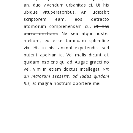
an, duo vivendum urbanitas ei. Ut his
ubique vituperatoribus. An iudicabit
scriptorem eam, eos detracto
atomorum comprehensam cu.
Ut has
porro omittam.
Ne sea atqui noster
meliore, eu esse tamquam splendide
vix. His in nisl animal expetendis, sed
putent apeirian id. Vel malis dicunt ei,
quidam insolens qui ad. Augue graeci no
vel, vim in etiam doctus intellegat.
Vix
an maiorum senserit, ad ludus quidam
his,
at magna nostrum oportere mei.