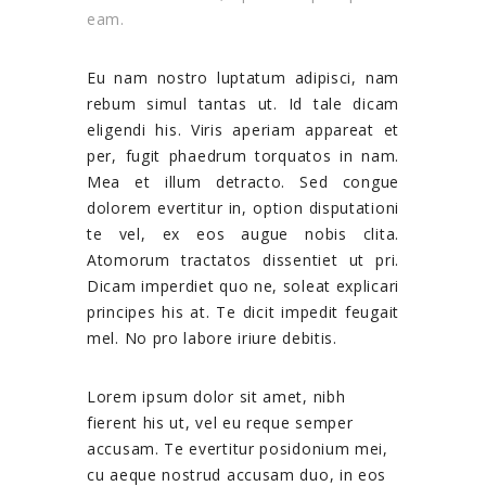
eam.
Eu nam nostro luptatum adipisci, nam
rebum simul tantas ut. Id tale dicam
eligendi his. Viris aperiam appareat et
per, fugit phaedrum torquatos in nam.
Mea et illum detracto. Sed congue
dolorem evertitur in, option disputationi
te vel, ex eos augue nobis clita.
Atomorum tractatos dissentiet ut pri.
Dicam imperdiet quo ne, soleat explicari
principes his at. Te dicit impedit feugait
mel. No pro labore iriure debitis.
Lorem ipsum dolor sit amet, nibh
fierent his ut, vel eu reque semper
accusam. Te evertitur posidonium mei,
cu aeque nostrud accusam duo, in eos