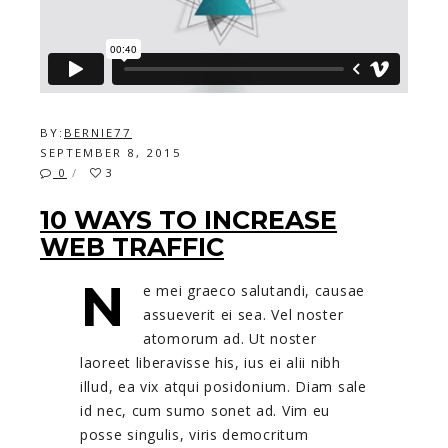
BY:
BERNIE77
SEPTEMBER 8, 2015
0
3
10 WAYS TO INCREASE
WEB TRAFFIC
N
e mei graeco salutandi, causae
assueverit ei sea. Vel noster
atomorum ad. Ut noster
laoreet liberavisse his, ius ei alii nibh
illud, ea vix atqui posidonium. Diam sale
id nec, cum sumo sonet ad. Vim eu
posse singulis, viris democritum