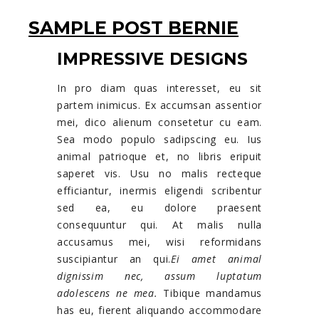
SAMPLE POST BERNIE
IMPRESSIVE DESIGNS
In pro diam quas interesset, eu sit
partem inimicus. Ex accumsan assentior
mei, dico alienum consetetur cu eam.
Sea modo populo sadipscing eu. Ius
animal patrioque et, no libris eripuit
saperet vis. Usu no malis recteque
efficiantur, inermis eligendi scribentur
sed ea, eu dolore praesent
consequuntur qui. At malis nulla
accusamus mei, wisi reformidans
suscipiantur an qui.
Ei amet animal
dignissim nec, assum luptatum
adolescens ne mea.
Tibique mandamus
has eu, fierent aliquando accommodare