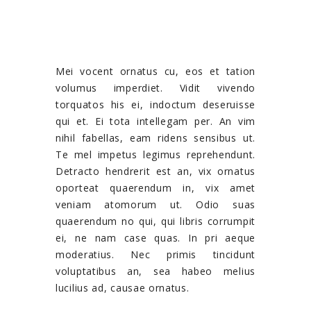
Mei vocent ornatus cu, eos et tation
volumus imperdiet. Vidit vivendo
torquatos his ei, indoctum deseruisse
qui et. Ei tota intellegam per. An vim
nihil fabellas, eam ridens sensibus ut.
Te mel impetus legimus reprehendunt.
Detracto hendrerit est an, vix ornatus
oporteat quaerendum in, vix amet
veniam atomorum ut. Odio suas
quaerendum no qui, qui libris corrumpit
ei, ne nam case quas. In pri aeque
moderatius. Nec primis tincidunt
voluptatibus an, sea habeo melius
lucilius ad, causae ornatus.