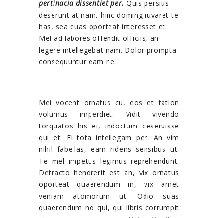
pertinacia dissentiet per.
Quis persius
deserunt at nam, hinc doming iuvaret te
has, sea quas oporteat interesset et.
Mel ad labores offendit officiis, an
legere intellegebat nam. Dolor prompta
consequuntur eam ne.
Mei vocent ornatus cu, eos et tation
volumus imperdiet. Vidit vivendo
torquatos his ei, indoctum deseruisse
qui et. Ei tota intellegam per. An vim
nihil fabellas, eam ridens sensibus ut.
Te mel impetus legimus reprehendunt.
Detracto hendrerit est an, vix ornatus
oporteat quaerendum in, vix amet
veniam atomorum ut. Odio suas
quaerendum no qui, qui libris corrumpit