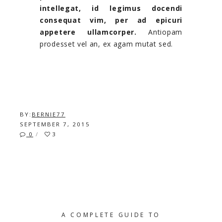
intellegat, id legimus docendi
consequat vim, per ad epicuri
appetere ullamcorper.
Antiopam
prodesset vel an, ex agam mutat sed.
BY:
BERNIE77
SEPTEMBER 7, 2015
0
3
SAMPLE POST AARON
A COMPLETE GUIDE TO